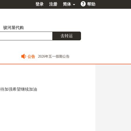
登录
注册
简体
帮助
骏河屋代购
去转运
2026年五一假期公告
公告
2026春节值班安排公告
2026年元旦及日本新年放假通知
2025国庆中秋假期公告
2025春节值班安排公告
有待加强希望继续加油