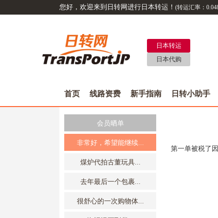
您好，欢迎来到日转网进行日本转运！
(转运汇率：
0.04
日本转运
日本代购
首页
线路资费
新手指南
日转小助手
会员晒单
非常好，希望能继续...
第一单被税了
煤炉代拍古董玩具...
去年最后一个包裹...
很舒心的一次购物体...