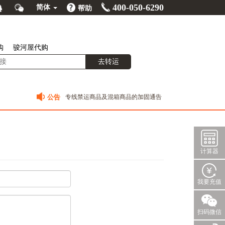
400-050-6290
简体
帮助
购
骏河屋代购
去转运
公告
专线禁运商品及混箱商品的加固通告
关于日转跨境专线10月17日离开日本的包裹最新动态
日转网客服电话恢复正常
日转网跨境专线预报方式改版啦！！！！
计算器
我要充值
扫码微信