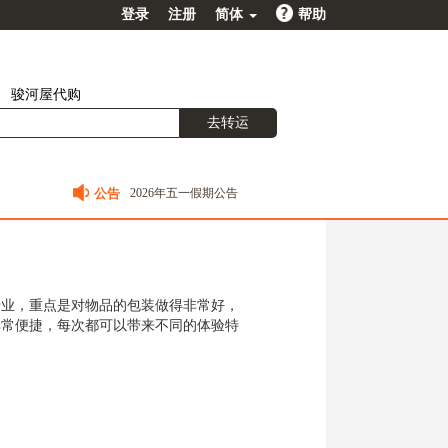
登录
注册
简体
帮助
骏河屋代购
去转运
2026年五一假期公告
公告
2026春节值班安排公告
2026年元旦及日本新年放假通知
2025国庆中秋假期公告
2025春节值班安排公告
专业，重点是对物品的包装做得非常好，
非常便捷，每次都可以带来不同的体验特