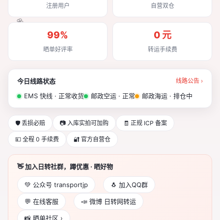
注册用户
自营双仓
99%
0 元
🌸
🌸
晒单好评率
转运手续费
🌸
今日线路状态
线路公告 ›
EMS 快线 · 正常收货
邮政空运 · 正常
邮政海运 · 排仓中
🛡 丢损必赔
📷 入库实拍可加购
🧾 正规 ICP 备案
💴 全程 0 手续费
🔐 官方自营仓
👋 加入日转社群，蹲优惠 · 晒好物
💚 公众号 transportjp
🐧 加入QQ群
💬 在线客服
📣 微博 日转网转运
📸 晒单社区 ›