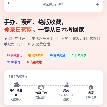
登录遇到问题？
🌸
手办、漫画、绝版收藏，
登录日转网
，一键从日本搬回家
专业日本转运 · 日本代购平台｜千叶 + 埼玉 8000㎡ 自营双仓 ·
手续费 0 元 · 180 天免费仓储
🧸 手办潮玩
📚 漫画画集
🎮 游戏周边
💄 日系美妆
👘 JK·服饰
🏺 古董收藏
您的包裹旅程
🏬
🛃
✈️
📦
🏠
千叶·埼玉
清关
合箱打包
您家
仓
EMS/空运/
加固出库
坐等收货
入库录入
海运