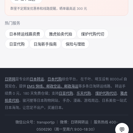
群里不定期发优惠券和线路提醒，晒单最高返 300 元
热门服务
日本转运线路资费
雅虎拍卖代拍
煤炉代购代切
日亚代购
日淘新手指南
保险与理赔
日转网
是专业的
日本转运
、
日本代购
综合平台， 在千叶、埼玉设有 8000㎡ 自
营双仓，提供
EMS 快线、邮政空运、邮政海运
等多条日淘转运线路， 转运手
续费 0 元，180 天免费仓储；支持
日亚代购
、
乐天代购
、
煤炉代购代切
、
雅虎
拍卖代拍
、骏河屋等日本购物网站， 手办、漫画、游戏周边、日系美妆一站式
日本海淘，让您足不出户，买遍日本。
微信公众号：transportjp ｜ 微博：日转网转运 ｜ 服务热线 400-
💬
0506290（周一至周六 9:00–18:30）