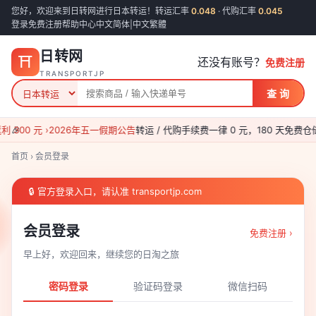
您好，欢迎来到日转网进行日本转运！转运汇率
0.048
· 代购汇率
0.045
登录
免费注册
帮助中心
中文简体
|
中文繁體
日转网
⛩
还没有账号？
免费注册
TRANSPORTJP
查 询
300 元 ›
🎉
2026年五一假期公告
转运 / 代购手续费一律 0 元，180 天免费仓储
首页
›
会员登录
🔒 官方登录入口，请认准 transportjp.com
会员登录
免费注册 ›
早上好，欢迎回来，继续您的日淘之旅
密码登录
验证码登录
微信扫码