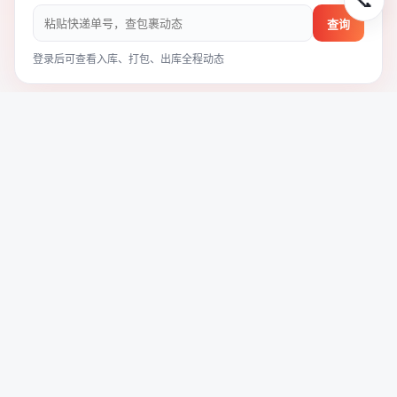
📞
查询
登录后可查看入库、打包、出库全程动态
线路资费 ·
输入重量即时估价
完整资费表 ›
今日汇率 0.048 · 输入重量自动估算三条线路
最快
EMS 快线
⏱ 3~7 天 · 一单到底
¥ --
参考价