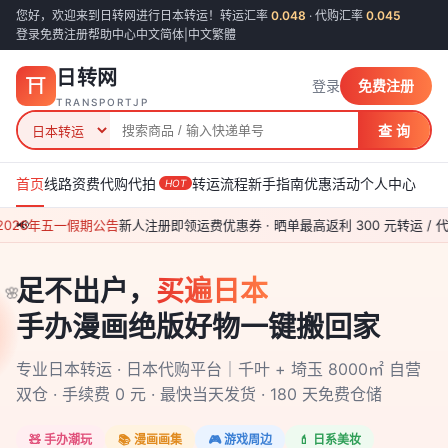
您好，欢迎来到日转网进行日本转运！转运汇率
0.048
· 代购汇率
0.045
登录
免费注册
帮助中心
中文简体
|
中文繁體
日转网
⛩
登录
免费注册
TRANSPORTJP
查 询
首页
线路资费
代购代拍
转运流程
新手指南
优惠活动
个人中心
HOT
026年五一假期公告
📢
新人注册即领运费优惠券 · 晒单最高返利 300 元
转运 / 代
🌸
🌸
🌸
足不出户，
买遍日本
手办漫画绝版好物一键搬回家
🌸
专业日本转运 · 日本代购平台｜千叶 + 埼玉 8000㎡ 自营
双仓 · 手续费 0 元 · 最快当天发货 · 180 天免费仓储
🧸 手办潮玩
📚 漫画画集
🎮 游戏周边
💄 日系美妆