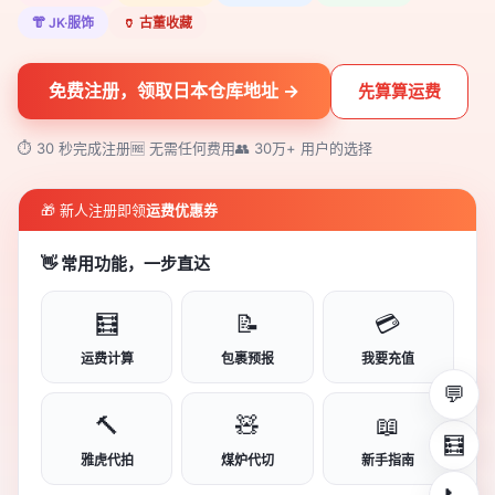
👘 JK·服饰
🏺 古董收藏
免费注册，领取日本仓库地址 →
先算算运费
⏱ 30 秒完成注册
🆓 无需任何费用
👥 30万+ 用户的选择
🎁 新人注册即领
运费优惠券
👋 常用功能，一步直达
🧮
📝
💳
运费计算
包裹预报
我要充值
💬
🔨
🧸
📖
🧮
雅虎代拍
煤炉代切
新手指南