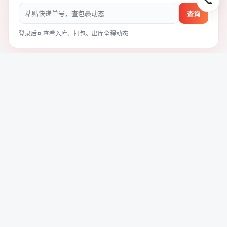
📞
查询
登录后可查看入库、打包、出库全程动态
线路资费 ·
输入重量即时估价
完整资费表 ›
今日汇率 0.048 · 输入重量自动估算三条线路
最快
EMS 快线
⏱ 3~7 天 · 一单到底
¥ --
参考价