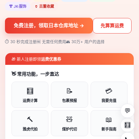
👘 JK·服饰
🏺 古董收藏
免费注册，领取日本仓库地址 →
先算算运费
⏱ 30 秒完成注册
🆓 无需任何费用
👥 30万+ 用户的选择
🎁 新人注册即领
运费优惠券
👋 常用功能，一步直达
🧮
📝
💳
运费计算
包裹预报
我要充值
💬
🔨
🧸
📖
🧮
雅虎代拍
煤炉代切
新手指南