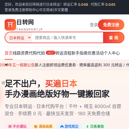
您好，欢迎来到日转网进行日本转运！转运汇率
0.048
· 代购汇率
0.045
登录
免费注册
帮助中心
中文简体
|
中文繁體
日转网
⛩
登录
免费注册
TRANSPORTJP
查 询
首页
线路资费
代购代拍
转运流程
新手指南
优惠活动
个人中心
HOT
026年五一假期公告
📢
新人注册即领运费优惠券 · 晒单最高返利 300 元
转运 / 代
🌸
🌸
🌸
足不出户，
买遍日本
手办漫画绝版好物一键搬回家
🌸
专业日本转运 · 日本代购平台｜千叶 + 埼玉 8000㎡ 自营
双仓 · 手续费 0 元 · 最快当天发货 · 180 天免费仓储
🧸 手办潮玩
📚 漫画画集
🎮 游戏周边
💄 日系美妆