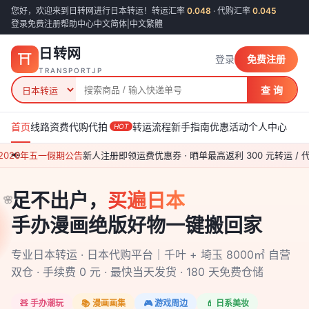
您好，欢迎来到日转网进行日本转运！转运汇率
0.048
· 代购汇率
0.045
登录
免费注册
帮助中心
中文简体
|
中文繁體
日转网
⛩
登录
免费注册
TRANSPORTJP
查 询
首页
线路资费
代购代拍
转运流程
新手指南
优惠活动
个人中心
HOT
026年五一假期公告
📢
新人注册即领运费优惠券 · 晒单最高返利 300 元
转运 / 代
🌸
🌸
🌸
足不出户，
买遍日本
手办漫画绝版好物一键搬回家
🌸
专业日本转运 · 日本代购平台｜千叶 + 埼玉 8000㎡ 自营
双仓 · 手续费 0 元 · 最快当天发货 · 180 天免费仓储
🧸 手办潮玩
📚 漫画画集
🎮 游戏周边
💄 日系美妆