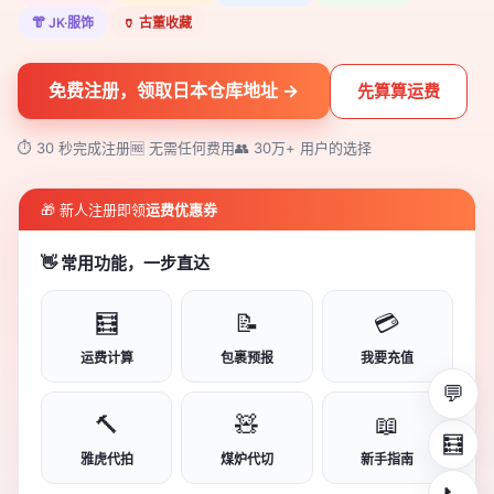
👘 JK·服饰
🏺 古董收藏
免费注册，领取日本仓库地址 →
先算算运费
⏱ 30 秒完成注册
🆓 无需任何费用
👥 30万+ 用户的选择
🎁 新人注册即领
运费优惠券
👋 常用功能，一步直达
🧮
📝
💳
运费计算
包裹预报
我要充值
💬
🔨
🧸
📖
🧮
雅虎代拍
煤炉代切
新手指南