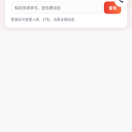
📞
查询
登录后可查看入库、打包、出库全程动态
线路资费 ·
输入重量即时估价
完整资费表 ›
今日汇率 0.048 · 输入重量自动估算三条线路
最快
EMS 快线
⏱ 3~7 天 · 一单到底
¥ --
参考价